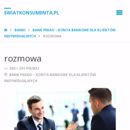
SWIATKONSUMENTA.PL
STRONA
BANKI
BANK PEKAO – KONTA BANKOWE DLA KLIENTÓW
GŁÓWNA
INDYWIDUALNYCH
ROZMOWA
rozmowa
PEŁNY
350 × 251
PIKSELI
ROZMIAR
BANK PEKAO – KONTA BANKOWE DLA KLIENTÓW
INDYWIDUALNYCH