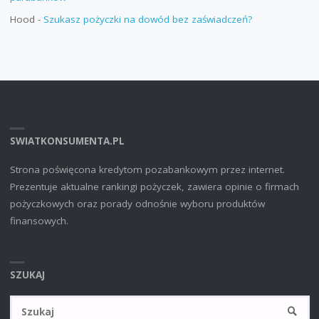
Hood
-
Szukasz pożyczki na dowód bez zaświadczeń?
SWIATKONSUMENTA.PL
Strona poświęcona kredytom pozabankowym przez internet.
Prezentuje aktualne rankingi pożyczek, zawiera opinie o firmach
pożyczkowych oraz porady odnośnie wyboru produktów
finansowych.
SZUKAJ
Sz
SZUKA