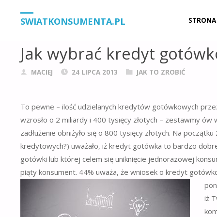
STRONA
JAK TO ZROBIĆ
JAK WYBRAĆ KREDYT GOTÓWKOWY?
Przejdź
SWIATKONSUMENTA.PL
STRONA
GŁÓWNA
do
Jak wybrać kredyt gotów
treści
MACIEJ
24 LIPCA 2013
JAK TO ZROBIĆ
To pewne – ilość udzielanych kredytów gotówkowych przez
wzrosło o 2 miliardy i 400 tysięcy złotych – zestawmy ów 
zadłużenie obniżyło się o 800 tysięcy złotych. Na pocz
kredytowych?) uważało, iż kredyt gotówka to bardzo dobr
gotówki lub której celem się uniknięcie jednorazowej konsu
piąty konsument. 44% uważa, że wniosek o kredyt gotówkow
pon
iż 
kom