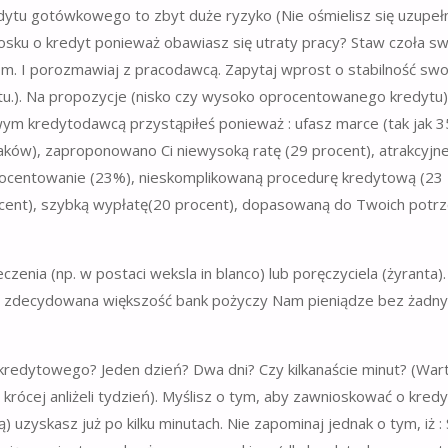
dytu gotówkowego to zbyt duże ryzyko (Nie ośmielisz się uzupełn
osku o kredyt ponieważ obawiasz się utraty pracy? Staw czoła s
om. I porozmawiaj z pracodawcą. Zapytaj wprost o stabilność sw
tu.). Na propozycje (nisko czy wysoko oprocentowanego kredytu)
ym kredytodawcą przystąpiłeś ponieważ : ufasz marce (tak jak 
aków), zaproponowano Ci niewysoką ratę (29 procent), atrakcyjn
ocentowanie (23%), nieskomplikowaną procedurę kredytową (23
cent), szybką wypłatę(20 procent), dopasowaną do Twoich potr
enia (np. w postaci weksla in blanco) lub poręczyciela (żyranta).
e zdecydowana większość bank pożyczy Nam pieniądze bez żadny
kredytowego? Jeden dzień? Dwa dni? Czy kilkanaście minut? (War
rócej anliżeli tydzień). Myślisz o tym, aby zawnioskować o kredy
zyskasz już po kilku minutach. Nie zapominaj jednak o tym, iż : 