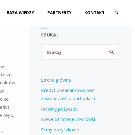
BAZA WIEDZY
PARTNERZY
KONTAKT
SZUKAJ
SZUKAJ
Szukaj:
SZUKAJ
ów
 Nasze
Strona główna
oduktów
Kredyt pozabankowy bez
ak
zaświadczeń o dochodach
ko co
redyt
Ranking pożyczek
e tego,
Nowe darmowe chwilówki
Firmy pożyczkowe
ie