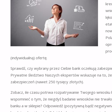
kre
wni
lęk
eta
now
Pol
opr
pro
(indywidualną) ofertę.
Sprawdź, czy wybrany przez Ciebie bank oczekują zabezpiecz
Prywatne śledztwo Naszych ekspertów wskazuje na to, ż
zabezpieczeń (nawet 250 tysięcy złotych).
Zobacz, ile czasu potrwa rozpatrywanie Twojego wniosku 
wspomnieć o tym, że niegdyś badanie wniosków nie trwało k
banku a w sklepie? Odpowiedź (pozytywną bądź negatywną) u