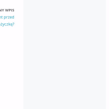
NY WPIS
nt przed
życzkę?