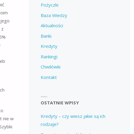
ić
Pożyczki
woim
Baza Wiedzy
ojego
Aktualności
 z
Banki
35%
e
Kredyty
Rankingi
zeb
Chwilówki
Kontakt
ch
OSTATNIE WPISY
to
Kredyty – czy wiesz jakie są ich
t nie w
rodzaje?
Szybki