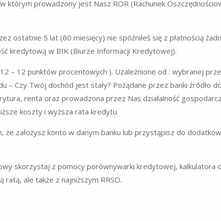
u, w którym prowadzony jest Nasz ROR (Rachunek Oszczędnościo
z ostatnie 5 lat (60 miesięcy) nie spóźniłeś się z płatnością żadn
ość kredytową w BIK (Biurze Informacji Kredytowej).
 12 – 12 punktów procentowych ). Uzależnione od : wybranej prz
du – Czy Twój dochód jest stały? Pożądane przez banki źródło d
rytura, renta oraz prowadzona przez Nas działalność gospodarcz
iższe koszty i wyższa rata kredytu.
m, że założysz konto w danym banku lub przystąpisz do dodatko
wy skorzystaj z pomocy porównywarki kredytowej, kalkulatora 
ą ratą, ale także z najniższym RRSO.