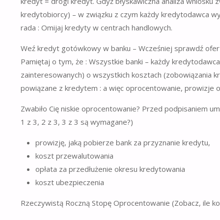
kredyt = drogi kredyt. Gdyż błyskawiczna analiza wniosku
kredytobiorcy) – w związku z czym każdy kredytodawca 
rada : Omijaj kredyty w centrach handlowych.
Weź kredyt gotówkowy w banku – Wcześniej sprawdź ofertę 
Pamiętaj o tym, że : Wszystkie banki – każdy kredytodaw
zainteresowanych) o wszystkich kosztach (zobowiązania kr
powiązane z kredytem : a więc oprocentowanie, prowizje o
Zwabiło Cię niskie oprocentowanie? Przed podpisaniem um
1 z 3, 2 z 3, 3 z 3 są wymagane?)
prowizję, jaką pobierze bank za przyznanie kredytu,
koszt przewalutowania
opłata za przedłużenie okresu kredytowania
koszt ubezpieczenia
Rzeczywistą Roczną Stopę Oprocentowanie (Zobacz, ile ko