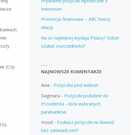
Prywatne pożyczki hipoteczne z
rony
Inwestum
Nasza
Promocje finansowe – ABC łowcy
okazji
 bankach.
Na co najwięcej wydają Polacy? Gdzie
nie
szukać oszczędności?
oszty
ie (Czy
NAJNOWSZE KOMENTARZE
Ania
-
Pożyczka pod weksel
Dagmara
-
Pożyczki podobne do
Providenta – lista wybranych
parabanków
Hood
-
Szukasz pożyczki na dowód
10).
bez zaświadczeń?