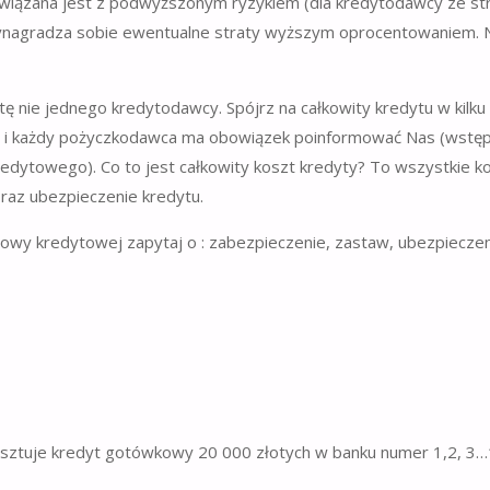
 związana jest z podwyższonym ryzykiem (dla kredytodawcy ze st
wynagradza sobie ewentualne straty wyższym oprocentowaniem. 
nie jednego kredytodawcy. Spójrz na całkowity kredytu w kilku
ca i każdy pożyczkodawca ma obowiązek poinformować Nas (wstęp
edytowego). Co to jest całkowity koszt kredyty? To wszystkie k
raz ubezpieczenie kredytu.
owy kredytowej zapytaj o : zabezpieczenie, zastaw, ubezpieczen
sztuje kredyt gotówkowy 20 000 złotych w banku numer 1,2, 3…