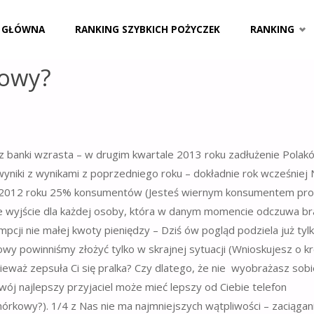
 GŁÓWNA
RANKING SZYBKICH POŻYCZEK
RANKING
kowy?
 banki wzrasta – w drugim kwartale 2013 roku zadłużenie Polak
wyniki z wynikami z poprzedniego roku – dokładnie rok wcześniej
ątku 2012 roku 25% konsumentów (Jesteś wiernym konsumentem pr
e wyjście dla każdej osoby, która w danym momencie odczuwa br
mpcji nie małej kwoty pieniędzy – Dziś ów pogląd podziela już tyl
y powinniśmy złożyć tylko w skrajnej sytuacji (Wnioskujesz o k
ieważ zepsuła Ci się pralka? Czy dlatego, że nie
wyobrażasz sobi
Twój najlepszy przyjaciel może mieć lepszy od Ciebie telefon
órkowy?). 1/4 z Nas nie ma najmniejszych wątpliwości – zaciągan