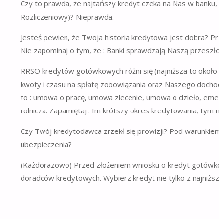
Czy to prawda, że najtańszy kredyt czeka na Nas w bank
Rozliczeniowy)? Nieprawda.
Jesteś pewien, że Twoja historia kredytowa jest dobra? Prze
Nie zapominaj o tym, że : Banki sprawdzają Naszą przeszł
RRSO kredytów gotówkowych różni się (najniższa to około
kwoty i czasu na spłatę zobowiązania oraz Naszego docho
to : umowa o pracę, umowa zlecenie, umowa o dzieło, eme
rolnicza. Zapamiętaj : Im krótszy okres kredytowania, tym n
Czy Twój kredytodawca zrzekł się prowizji? Pod warunkie
ubezpieczenia?
(Każdorazowo) Przed złożeniem wniosku o kredyt gotówko
doradców kredytowych. Wybierz kredyt nie tylko z najniższ