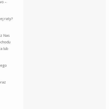
wo –
ej raty?
ez Nas
ochodu
a lub
wego
oraz