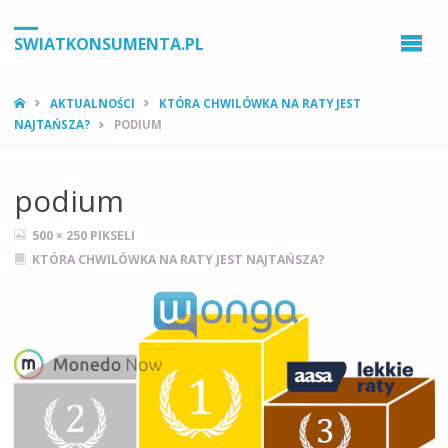
SWIATKONSUMENTA.PL
STRONA
AKTUALNOŚCI
KTÓRA CHWILÓWKA NA RATY JEST
GŁÓWNA
NAJTAŃSZA?
PODIUM
podium
PEŁNY
500 × 250
PIKSELI
ROZMIAR
KTÓRA CHWILÓWKA NA RATY JEST NAJTAŃSZA?