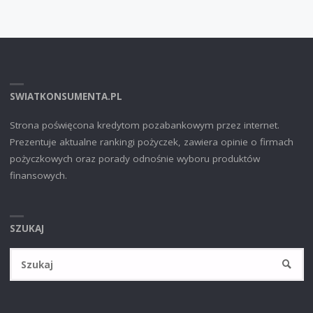
SWIATKONSUMENTA.PL
Strona poświęcona kredytom pozabankowym przez internet.
Prezentuje aktualne rankingi pożyczek, zawiera opinie o firmach
pożyczkowych oraz porady odnośnie wyboru produktów
finansowych.
SZUKAJ
Sz
SZUKA