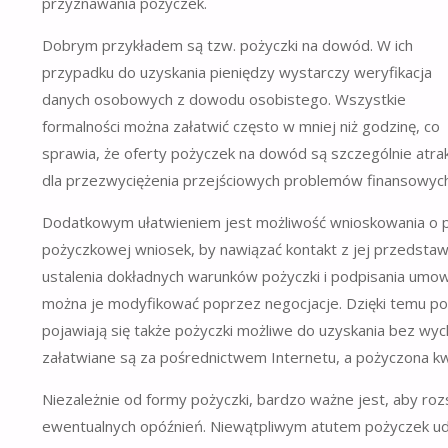
przyznawania pożyczek.
Dobrym przykładem są tzw. pożyczki na dowód. W ich
przypadku do uzyskania pieniędzy wystarczy weryfikacja
danych osobowych z dowodu osobistego. Wszystkie
formalności można załatwić często w mniej niż godzinę, co
sprawia, że oferty pożyczek na dowód są szczególnie atra
dla przezwyciężenia przejściowych problemów finansowych
Dodatkowym ułatwieniem jest możliwość wnioskowania o p
pożyczkowej wniosek, by nawiązać kontakt z jej przedstaw
ustalenia dokładnych warunków pożyczki i podpisania umowy.
można je modyfikować poprzez negocjacje. Dzięki temu poż
pojawiają się także pożyczki możliwe do uzyskania bez wy
załatwiane są za pośrednictwem Internetu, a pożyczona k
Niezależnie od formy pożyczki, bardzo ważne jest, aby rozs
ewentualnych opóźnień. Niewątpliwym atutem pożyczek udzi