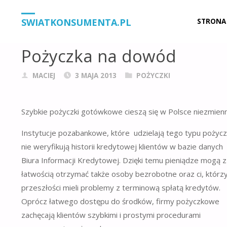
STRONA
POŻYCZKI
POŻYCZKA NA DOWÓD
Przejdź
SWIATKONSUMENTA.PL
STRONA
GŁÓWNA
do
Pożyczka na dowód
treści
MACIEJ
3 MAJA 2013
POŻYCZKI
Szybkie pożyczki gotówkowe cieszą się w Polsce niezmienn
Instytucje pozabankowe, które
udzielają tego typu pożycz
nie weryfikują historii kredytowej klientów w bazie danych
Biura Informacji Kredytowej. Dzięki temu pieniądze mogą z
łatwością otrzymać także osoby bezrobotne oraz ci, którz
przeszłości mieli problemy z terminową spłatą kredytów.
Oprócz łatwego dostępu do środków, firmy pożyczkowe
zachęcają klientów szybkimi i prostymi procedurami