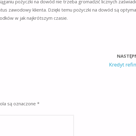
ąganiu pożyczki na dowód nie trzeba gromadzić licznych zaświad
 status zawodowy klienta. Dzięki temu pożyczki na dowód są optym
odków w jak najkrótszym czasie.
NASTĘP
Kredyt ref
la są oznaczone
*