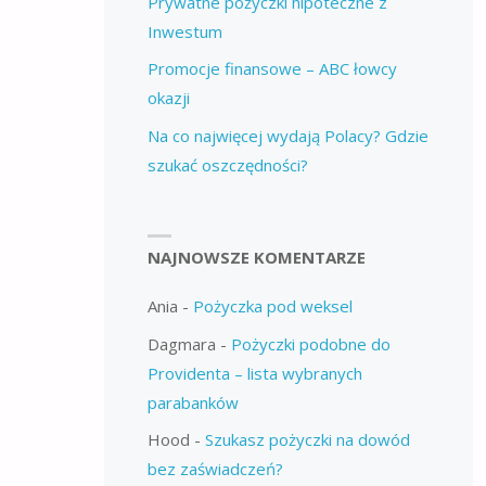
Prywatne pożyczki hipoteczne z
Inwestum
Promocje finansowe – ABC łowcy
okazji
Na co najwięcej wydają Polacy? Gdzie
szukać oszczędności?
NAJNOWSZE KOMENTARZE
Ania
-
Pożyczka pod weksel
Dagmara
-
Pożyczki podobne do
Providenta – lista wybranych
parabanków
Hood
-
Szukasz pożyczki na dowód
bez zaświadczeń?