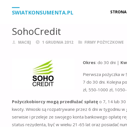
STRONA
FIRMY POŻYCZKOWE
SOHOCREDIT
Przejdź
SWIATKONSUMENTA.PL
STRONA
GŁÓWNA
do
SohoCredit
treści
MACIEJ
1 GRUDNIA 2012
FIRMY POŻYCZKOWE
Okres
: do 30 dni |
Kw
Pierwsza pożyczka w S
7 do 30 dni. Kolejna p
zł, 550-1000 zł, 1050
Pożyczkobiorcy mogą przedłużać spłatę
o 7, 14 lub 30 
kwoty. Wnioski są rozpatrywane przez 6 dni w tygodniu w 
serwisie i przeleje ze swojego konta bankowego opłatę re
status rezydenta, być w wieku 21-65 lat oraz posiadać num