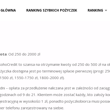
 GŁÓWNA
RANKING SZYBKICH POŻYCZEK
RANKING
ota
: Od 250 do 2000 zł
ohoCredit to szansa na otrzymanie kwoty od 250 do 500 zł na o
ożyczka dostępna jest po terminowej spłacie pierwszej (progi: 2
-1500 zł, 1550-1750 zł, 1800-2000 zł).
dni – opłata za przedłużenie naliczana jest w zależności od zaciąg
godzinach od 9 do 21. Klientem może zostać każdy, kto założy k
jestracyjną w wysokości 1 zł, ponadto pożyczkobiorca musi posi
er telefonu zarejestrowany na siebie.