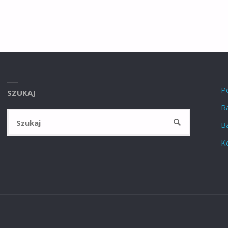
P
SZUKAJ
Ra
Szukaj:
SZUKAJ
B
K