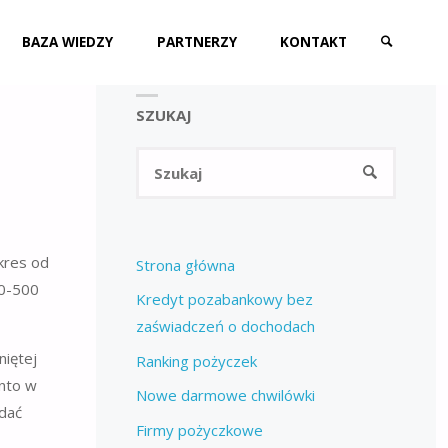
BAZA WIEDZY
PARTNERZY
KONTAKT
SZUKAJ
SZUKAJ
Szukaj:
SZUKAJ
kres od
Strona główna
50-500
Kredyt pozabankowy bez
zaświadczeń o dochodach
niętej
Ranking pożyczek
onto w
Nowe darmowe chwilówki
adać
Firmy pożyczkowe