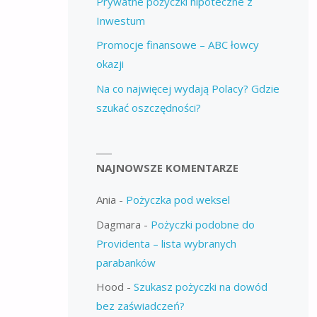
Prywatne pożyczki hipoteczne z
Inwestum
Promocje finansowe – ABC łowcy
okazji
Na co najwięcej wydają Polacy? Gdzie
szukać oszczędności?
NAJNOWSZE KOMENTARZE
Ania
-
Pożyczka pod weksel
Dagmara
-
Pożyczki podobne do
Providenta – lista wybranych
parabanków
Hood
-
Szukasz pożyczki na dowód
bez zaświadczeń?