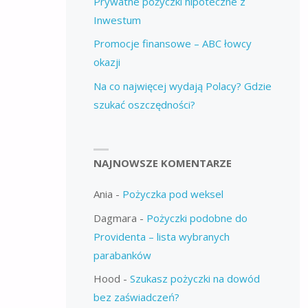
Prywatne pożyczki hipoteczne z
Inwestum
Promocje finansowe – ABC łowcy
okazji
Na co najwięcej wydają Polacy? Gdzie
szukać oszczędności?
NAJNOWSZE KOMENTARZE
Ania
-
Pożyczka pod weksel
Dagmara
-
Pożyczki podobne do
Providenta – lista wybranych
parabanków
Hood
-
Szukasz pożyczki na dowód
bez zaświadczeń?