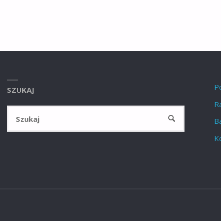
P
SZUKAJ
Ra
Szukaj:
SZUKAJ
B
K