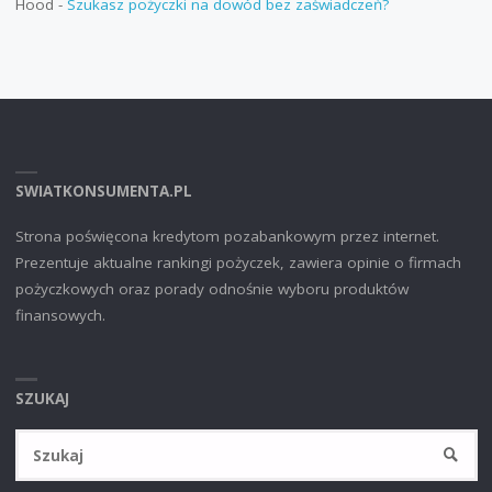
Hood
-
Szukasz pożyczki na dowód bez zaświadczeń?
SWIATKONSUMENTA.PL
Strona poświęcona kredytom pozabankowym przez internet.
Prezentuje aktualne rankingi pożyczek, zawiera opinie o firmach
pożyczkowych oraz porady odnośnie wyboru produktów
finansowych.
SZUKAJ
Sz
SZUKA