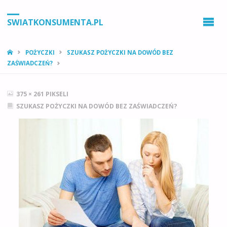
SWIATKONSUMENTA.PL
STRONA
POŻYCZKI
SZUKASZ POŻYCZKI NA DOWÓD BEZ
GŁÓWNA
ZAŚWIADCZEŃ?
PEŁNY
375 × 261
PIKSELI
ROZMIAR
SZUKASZ POŻYCZKI NA DOWÓD BEZ ZAŚWIADCZEŃ?