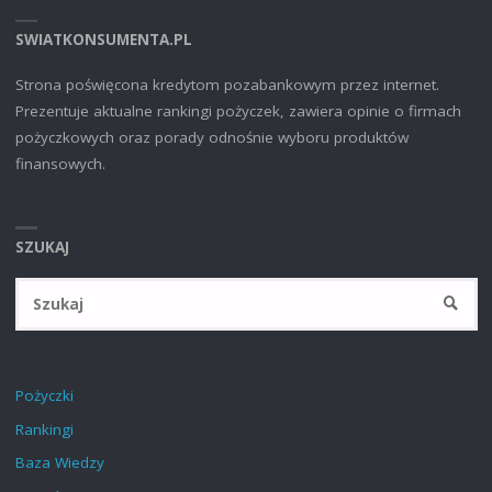
SWIATKONSUMENTA.PL
Strona poświęcona kredytom pozabankowym przez internet.
Prezentuje aktualne rankingi pożyczek, zawiera opinie o firmach
pożyczkowych oraz porady odnośnie wyboru produktów
finansowych.
SZUKAJ
Sz
SZUKA
Pożyczki
Rankingi
Baza Wiedzy