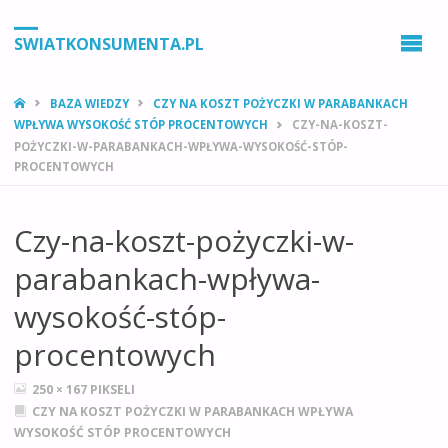
SWIATKONSUMENTA.PL
STRONA
BAZA WIEDZY
CZY NA KOSZT POŻYCZKI W PARABANKACH
GŁÓWNA
WPŁYWA WYSOKOŚĆ STÓP PROCENTOWYCH
CZY-NA-KOSZT-
POŻYCZKI-W-PARABANKACH-WPŁYWA-WYSOKOŚĆ-STÓP-
PROCENTOWYCH
Czy-na-koszt-pożyczki-w-
parabankach-wpływa-
wysokość-stóp-
procentowych
PEŁNY
250 × 167
PIKSELI
ROZMIAR
CZY NA KOSZT POŻYCZKI W PARABANKACH WPŁYWA
WYSOKOŚĆ STÓP PROCENTOWYCH