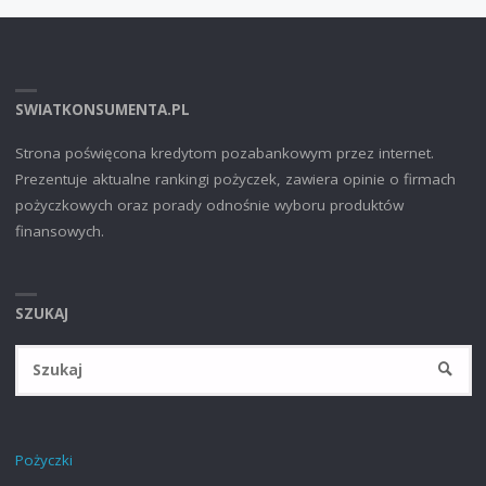
SWIATKONSUMENTA.PL
Strona poświęcona kredytom pozabankowym przez internet.
Prezentuje aktualne rankingi pożyczek, zawiera opinie o firmach
pożyczkowych oraz porady odnośnie wyboru produktów
finansowych.
SZUKAJ
Sz
SZUKA
Pożyczki