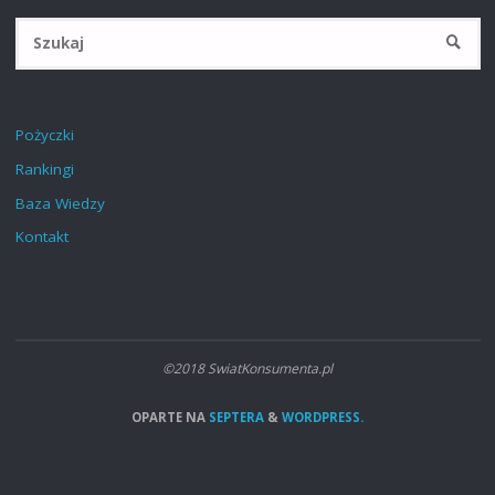
Sz
SZUKA
Pożyczki
Rankingi
Baza Wiedzy
Kontakt
©2018 SwiatKonsumenta.pl
OPARTE NA
SEPTERA
&
WORDPRESS.