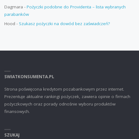
Dagmara
-
Pożyczki podobne do Providenta – lista wybranych
parabanków
Hood
-
Szukasz pożyczki na dowód bez zaświadczeń?
SWIATKONSUMENTA.PL
Strona poświęcona kredytom pozabankowym przez internet.
Prezentuje aktualne rankingi pożyczek, zawiera opinie o firmach
pożyczkowych oraz porady odnośnie wyboru produktów
finansowych.
SZUKAJ