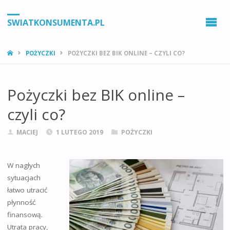
SWIATKONSUMENTA.PL
STRONA
POŻYCZKI
POŻYCZKI BEZ BIK ONLINE – CZYLI CO?
GŁÓWNA
Pożyczki bez BIK online –
czyli co?
MACIEJ
1 LUTEGO 2019
POŻYCZKI
W nagłych
sytuacjach
łatwo utracić
płynność
finansową.
Utrata pracy,